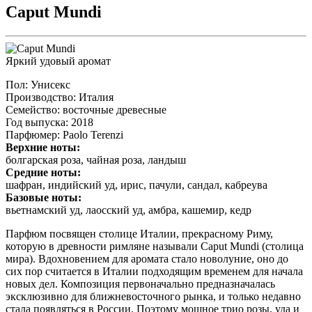
Caput Mundi
Яркий удовый аромат
Пол
: Унисекс
Производство
: Италия
Семейство
: восточные древесные
Год выпуска
: 2018
Парфюмер
: Paolo Terenzi
Верхние ноты:
болгарская роза, чайная роза, ландыш
Средние ноты:
шафран, индийский уд, ирис, пачули, сандал, кабреува
Базовые ноты:
вьетнамский уд, лаосский уд, амбра, кашемир, кедр
Парфюм посвящен столице Италии, прекрасному Риму,
которую в древности римляне называли Caput Mundi (столица
мира). Вдохновением для аромата стало новолуние, оно до
сих пор считается в Италии подходящим временем для начала
новых дел. Композиция первоначально предназначалась
эксклюзивно для ближневосточного рынка, и только недавно
стала появляться в России. Поэтому мощное трио розы, уда и